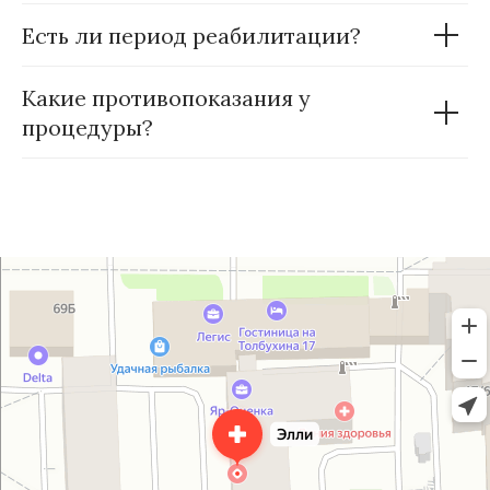
Есть ли период реабилитации?
Какие противопоказания у
процедуры?
Elli Med
Медцентр, клиника в Ярославле
Массажный салон в Ярославле