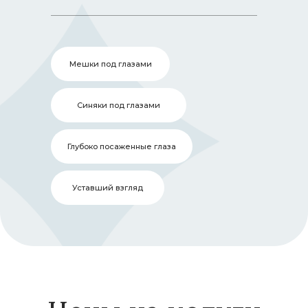
пациента одна из главных ценностей,
поэтому при работе доктора учитывают
анатомические особенности, а
коррекцию проводят канюлей через
Мешки под глазами
один прокол, это безболезненно и
абсолютно безопасно.
Синяки под глазами
Процедура проводится быстро, до 30
минут. Заполнение носослезной
Глубоко посаженные глаза
борозды никак не влияет на зрение.
Уставший взгляд